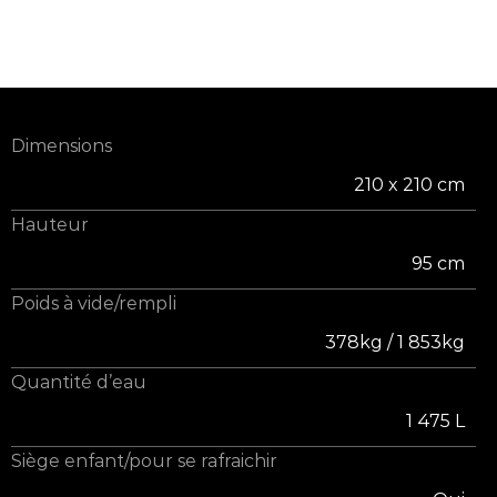
Dimensions
210 x 210 cm
Hauteur
95 cm
Poids à vide/rempli
378kg / 1 853kg
Quantité d’eau
1 475 L
Siège enfant/pour se rafraichir