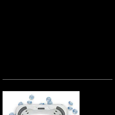
Vous
serez
peut-être
également
intéressé
par
les
modèles
suivants