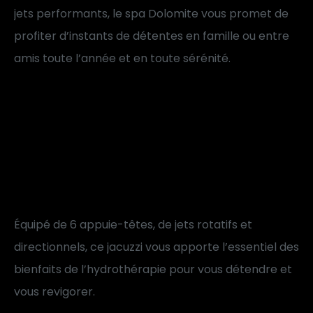
jets
performants,
le
spa
Dolomite
vous
promet
de
profiter
d’instants
de
détentes
en
famille
ou
entre
amis
toute
l’année
et
en
toute
sérénité.
CONFORT
ET
RELAXATION
OPTIMALE
Équipé
de
6
appuie-têtes,
de
jets
rotatifs
et
directionnels,
ce
jacuzzi
vous
apporte
l’essentiel
des
bienfaits
de
l’hydrothérapie
pour
vous
détendre
et
vous
revigorer.