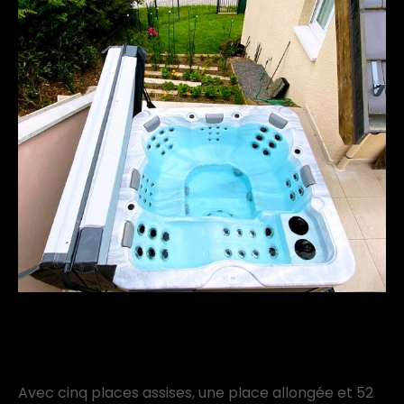
UN
ESPACE
BIEN-ÊTRE
POUR
TOUTE
LA
FAMILLE
Avec
cinq
places
assises,
une
place
allongée
et
52