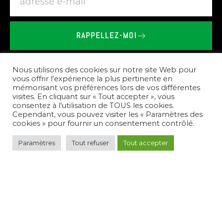
RAPPELLEZ-MOI
BRIEU
LE
VAILLANT
-
SHOWROOM
SPA
SAUNA
À
PLOURHAN
Nous utilisons des cookies sur notre site Web pour
vous offrir l'expérience la plus pertinente en
mémorisant vos préférences lors de vos différentes
Nos
prestations
visites. En cliquant sur « Tout accepter », vous
consentez à l'utilisation de TOUS les cookies.
Cependant, vous pouvez visiter les « Paramètres des
cookies » pour fournir un consentement contrôlé.
Paramètres
Tout refuser
Tout accepter
Pour
répondre
à
vos
besoins,
nous
créons
des
espaces
de
bien-être
complets.
Nous
vous
conseillons
sur
le
choix
des
équipements,
réalisons
l'installation
de
spas,
saunas,
et
hammams,
et
assurons
l'entretien
de
votre
nouvel
espace
de