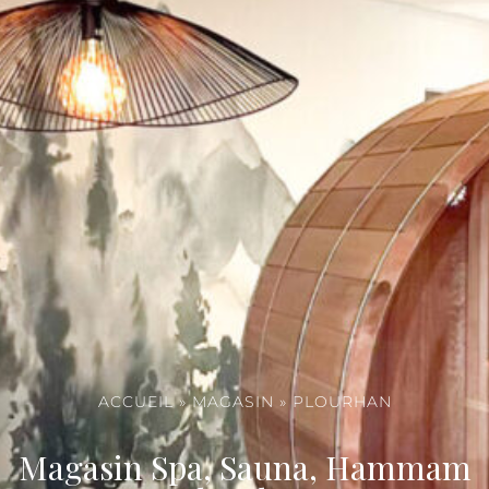
ACCUEIL
»
MAGASIN
»
PLOURHAN
Magasin Spa, Sauna, Hammam