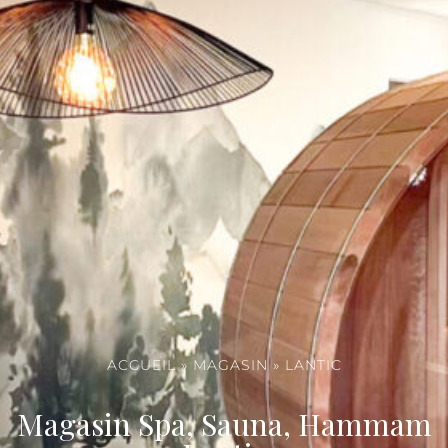
ACCUEIL
»
MAGASIN
»
LANTIC
Magasin Spa, Sauna, Hammam