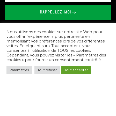
RAPPELLEZ-MOI
BRIEU
LE
VAILLANT
-
SHOWROOM
SPA
SAUNA
À
LANTIC
Nous utilisons des cookies sur notre site Web pour
vous offrir l'expérience la plus pertinente en
mémorisant vos préférences lors de vos différentes
Nos
prestations
visites. En cliquant sur « Tout accepter », vous
consentez à l'utilisation de TOUS les cookies.
Cependant, vous pouvez visiter les « Paramètres des
cookies » pour fournir un consentement contrôlé.
Pour
répondre
à
vos
besoins,
nous
créons
des
Paramètres
Tout refuser
Tout accepter
espaces
de
bien-être
complets.
Nous
vous
conseillons
sur
le
choix
des
équipements,
réalisons
l'installation
de
spas,
saunas,
et
hammams,
et
assurons
l'entretien
de
votre
nouvel
espace
de
détente.