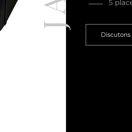
5
plac
Discutons 