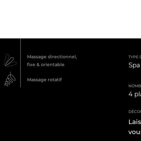
Massage directionnel,
TYPE 
Spa
fixe & orientable
Massage rotatif
NOMBR
4 p
DÉCO
Lai
vous