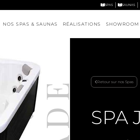
SPAS
SAUNAS
NOS SPAS & SAUNAS
RÉALISATIONS
SHOWROOM
JADE
Retour sur nos Spas
Nos spas
Nos saunas
DÉCOUVRIR NOS MODÈLES
DÉCOUVRIR NOS MODÈLE
SPA