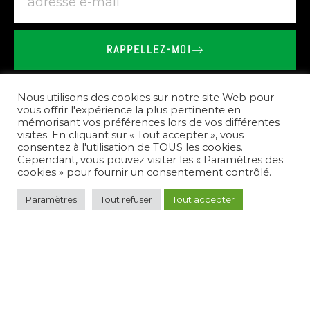
RAPPELLEZ-MOI
BRIEU
LE
VAILLANT
-
SHOWROOM
SPA
SAUNA
À
TROGUERY
Nous utilisons des cookies sur notre site Web pour
vous offrir l'expérience la plus pertinente en
mémorisant vos préférences lors de vos différentes
Nos
prestations
visites. En cliquant sur « Tout accepter », vous
consentez à l'utilisation de TOUS les cookies.
Cependant, vous pouvez visiter les « Paramètres des
cookies » pour fournir un consentement contrôlé.
Paramètres
Tout refuser
Tout accepter
Pour
répondre
à
vos
besoins,
nous
créons
des
espaces
de
bien-être
complets.
Nous
vous
conseillons
sur
le
choix
des
équipements,
réalisons
l'installation
de
spas,
saunas,
et
hammams,
et
assurons
l'entretien
de
votre
nouvel
espace
de