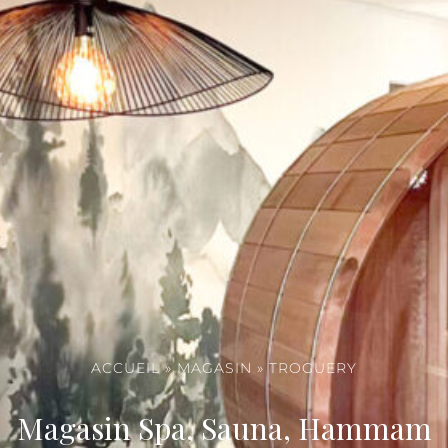
ACCUEIL
»
MAGASIN
»
TROGUERY
Magasin Spa, Sauna, Hammam