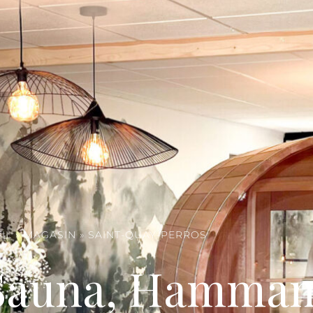
IL
»
MAGASIN
»
SAINT-QUAY-PERROS
 Sauna, Hammam