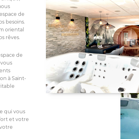
nous
 espace de
os besoins.
m oriental
s rêves.
espace de
 vous
ments
ion à Saint-
itable
e qui vous
ort et votre
votre