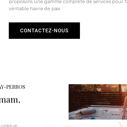
proposons une gamme complète de services pour fa
véritable havre de paix.
CONTACTEZ-NOUS
AY-PERROS
ammam,
 unique,