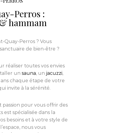
Y-PERROS
ay-Perros :
na & hammam
nt-Quay-Perros ? Vous
sanctuaire de bien-être ?
r réaliser toutes vos envies
staller un
sauna
, un
jacuzzi
,
ans chaque étape de votre
 invite à la sérénité.
et passion pour vous offrir des
s est spécialisée dans la
s besoins et à votre style de
l’espace, nous vous