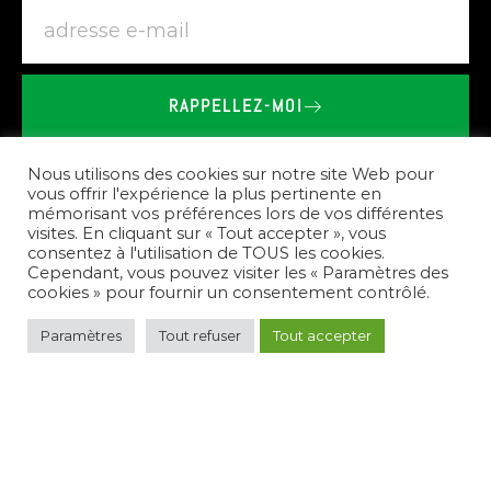
RAPPELLEZ-MOI
BRIEU
LE
VAILLANT
-
SHOWROOM
SPA
SAUNA
À
SAINT-IGEAUX
Nous utilisons des cookies sur notre site Web pour
vous offrir l'expérience la plus pertinente en
mémorisant vos préférences lors de vos différentes
Nos
prestations
visites. En cliquant sur « Tout accepter », vous
consentez à l'utilisation de TOUS les cookies.
Cependant, vous pouvez visiter les « Paramètres des
cookies » pour fournir un consentement contrôlé.
Paramètres
Tout refuser
Tout accepter
Pour
répondre
à
vos
besoins,
nous
créons
des
espaces
de
bien-être
complets.
Nous
vous
conseillons
sur
le
choix
des
équipements,
réalisons
l'installation
de
spas,
saunas,
et
hammams,
et