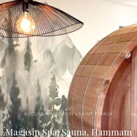
ACCUEIL
»
MAGASIN
»
SAINT-IGEAUX
Magasin Spa, Sauna, Hammam