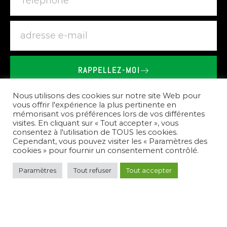
RAPPELLEZ-MOI
BRIEU
LE
VAILLANT
-
SHOWROOM
SPA
SAUNA
À
Nous utilisons des cookies sur notre site Web pour
SAINT-GOUENO
vous offrir l'expérience la plus pertinente en
mémorisant vos préférences lors de vos différentes
visites. En cliquant sur « Tout accepter », vous
Nos
prestations
consentez à l'utilisation de TOUS les cookies.
Cependant, vous pouvez visiter les « Paramètres des
cookies » pour fournir un consentement contrôlé.
Paramètres
Tout refuser
Tout accepter
Pour
répondre
à
vos
besoins,
nous
créons
des
espaces
de
bien-être
complets.
Nous
vous
conseillons
sur
le
choix
des
équipements,
réalisons