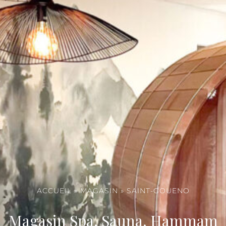
ACCUEIL
»
MAGASIN
»
SAINT-GOUENO
Magasin Spa, Sauna, Hammam