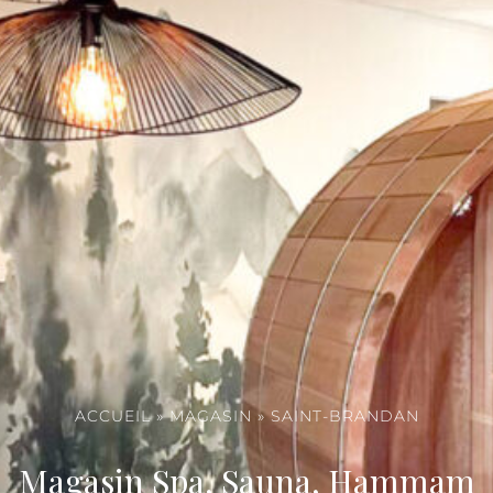
ACCUEIL
»
MAGASIN
»
SAINT-BRANDAN
Magasin Spa, Sauna, Hammam