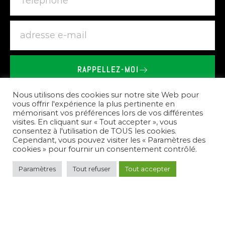
RAPPELLEZ-MOI
BRIEU
LE
VAILLANT
-
SHOWROOM
SPA
SAUNA
À
Nous utilisons des cookies sur notre site Web pour
SAINT-BRANDAN
vous offrir l'expérience la plus pertinente en
mémorisant vos préférences lors de vos différentes
visites. En cliquant sur « Tout accepter », vous
Nos
prestations
consentez à l'utilisation de TOUS les cookies.
Cependant, vous pouvez visiter les « Paramètres des
cookies » pour fournir un consentement contrôlé.
Paramètres
Tout refuser
Tout accepter
Pour
répondre
à
vos
besoins,
nous
créons
des
espaces
de
bien-être
complets.
Nous
vous
conseillons
sur
le
choix
des
équipements,
réalisons