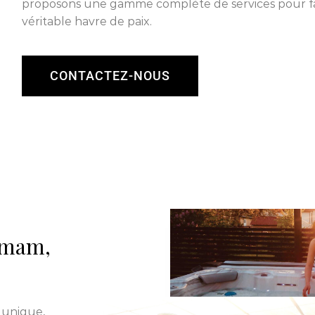
proposons une gamme complète de services pour fa
véritable havre de paix.
CONTACTEZ-NOUS
ammam,
 unique,