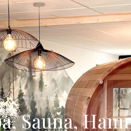
ACCUEIL
»
MAGASIN
»
ROUILLAC
pa, Sauna, Ha