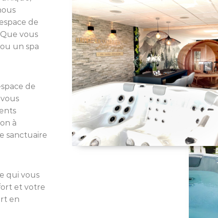
nous
 espace de
. Que vous
 ou un spa
espace de
 vous
ments
ion à
le sanctuaire
e qui vous
ort et votre
rt en