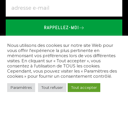
RAPPELLEZ-MOI
BRIEU
LE
VAILLANT
-
SHOWROOM
SPA
SAUNA
À
QUEMPERVEN
Nous utilisons des cookies sur notre site Web pour
vous offrir l'expérience la plus pertinente en
mémorisant vos préférences lors de vos différentes
Nos
prestations
visites. En cliquant sur « Tout accepter », vous
consentez à l'utilisation de TOUS les cookies.
Cependant, vous pouvez visiter les « Paramètres des
cookies » pour fournir un consentement contrôlé.
Paramètres
Tout refuser
Tout accepter
Pour
répondre
à
vos
besoins,
nous
créons
des
espaces
de
bien-être
complets.
Nous
vous
conseillons
sur
le
choix
des
équipements,
réalisons
l'installation
de
spas,
saunas,
et
hammams,
et