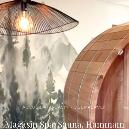
ACCUEIL
»
MAGASIN
»
QUEMPERVEN
Magasin Spa, Sauna, Hammam