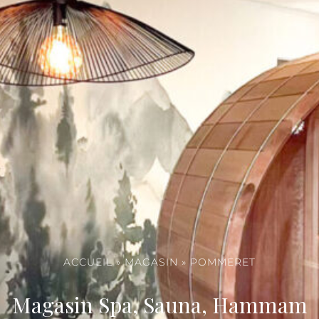
ACCUEIL
»
MAGASIN
»
POMMERET
Magasin Spa, Sauna, Hammam