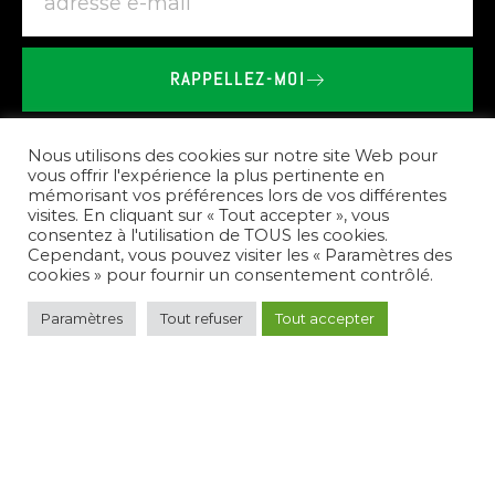
RAPPELLEZ-MOI
BRIEU
LE
VAILLANT
-
SHOWROOM
SPA
SAUNA
À
POMMERET
Nous utilisons des cookies sur notre site Web pour
vous offrir l'expérience la plus pertinente en
mémorisant vos préférences lors de vos différentes
Nos
prestations
visites. En cliquant sur « Tout accepter », vous
consentez à l'utilisation de TOUS les cookies.
Cependant, vous pouvez visiter les « Paramètres des
cookies » pour fournir un consentement contrôlé.
Paramètres
Tout refuser
Tout accepter
Pour
répondre
à
vos
besoins,
nous
créons
des
espaces
de
bien-être
complets.
Nous
vous
conseillons
sur
le
choix
des
équipements,
réalisons
l'installation
de
spas,
saunas,
et
hammams,
et
assurons
l'entretien
de
votre
nouvel
espace
de