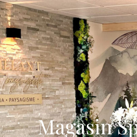
A
Magasin S