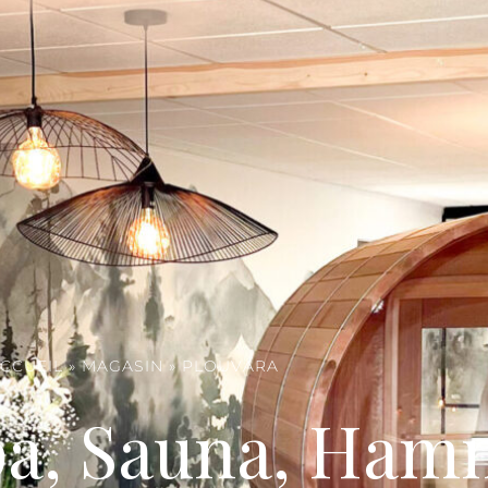
CCUEIL
»
MAGASIN
»
PLOUVARA
pa, Sauna, Ha