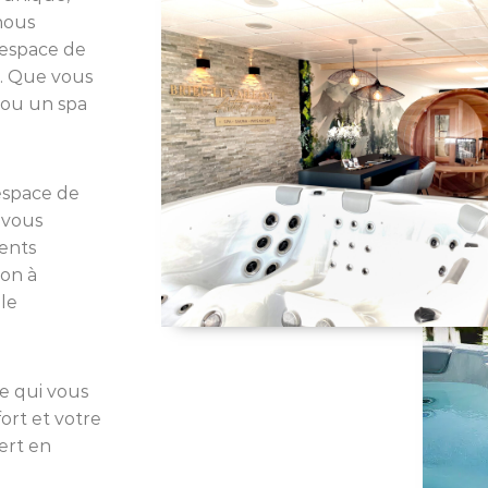
nous
 espace de
s. Que vous
 ou un spa
espace de
 vous
ments
ion à
ble
e qui vous
ort et votre
ert en