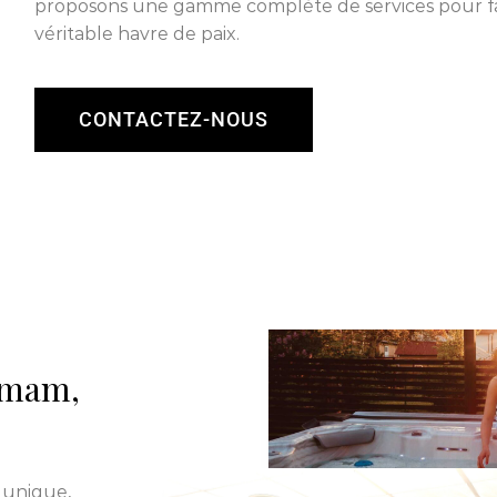
proposons une gamme complète de services pour fa
véritable havre de paix.
CONTACTEZ-NOUS
ammam,
 unique,