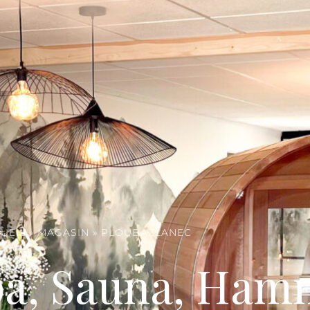
UEIL
»
MAGASIN
»
PLOUBAZLANEC
pa, Sauna, Ha