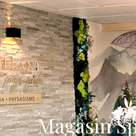
ACC
Magasin S