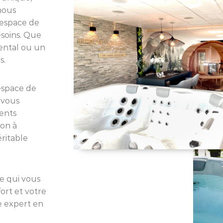
nous
 espace de
esoins. Que
ental ou un
s.
espace de
 vous
ments
ion à
ritable
e qui vous
ort et votre
e expert en