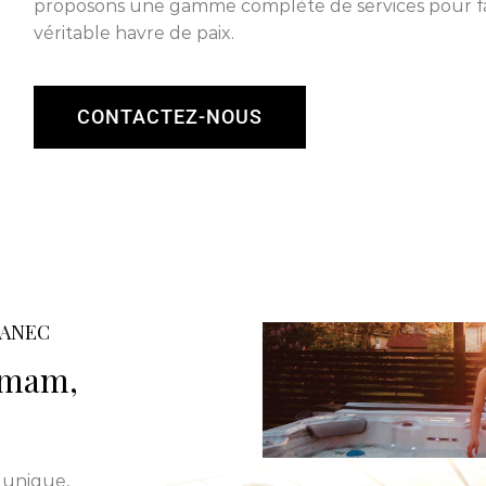
proposons une gamme complète de services pour fa
véritable havre de paix.
CONTACTEZ-NOUS
LANEC
ammam,
 unique,