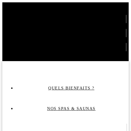
SPAS
SAUNAS
ACTUS & CONSEILS
TÉL. 06 82 92 27 53
QUELS BIENFAITS ?
NOS SPAS & SAUNAS