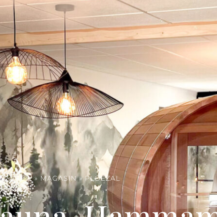
ACCUEIL
»
MAGASIN
»
PLOEZAL
Sauna, Hammam