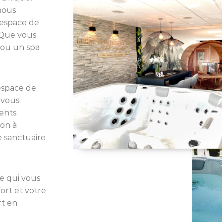
nous
 espace de
. Que vous
 ou un spa
espace de
 vous
ments
ion à
e sanctuaire
e qui vous
ort et votre
rt en