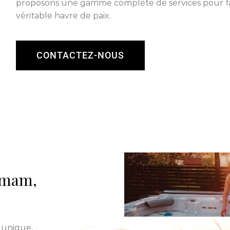
proposons une gamme complète de services pour fa
véritable havre de paix.
CONTACTEZ-NOUS
ammam,
 unique,