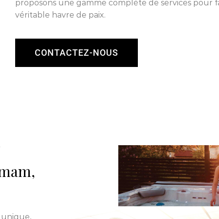
proposons une gamme complète de services pour fa
véritable havre de paix.
CONTACTEZ-NOUS
N
ammam,
 unique,