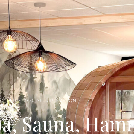
CCUEIL
»
MAGASIN
»
PLÉVENON
pa, Sauna, Ha