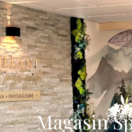
A
Magasin S