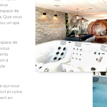
nous
 espace de
ns. Que vous
 ou un spa
espace de
 vous
ments
ion à
ble
e qui vous
ort et votre
pert en