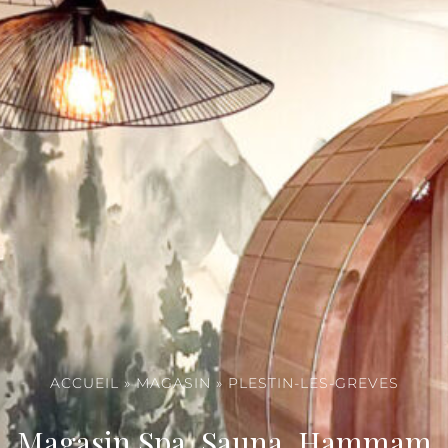
ACCUEIL
»
MAGASIN
»
PLESTIN-LES-GREVES
Magasin Spa, Sauna, Hammam