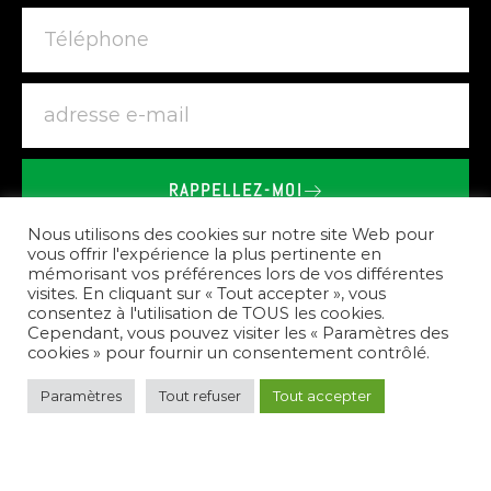
RAPPELLEZ-MOI
BRIEU
LE
VAILLANT
-
SHOWROOM
SPA
SAUNA
À
Nous utilisons des cookies sur notre site Web pour
vous offrir l'expérience la plus pertinente en
PLESTIN-LES-GREVES
mémorisant vos préférences lors de vos différentes
visites. En cliquant sur « Tout accepter », vous
consentez à l'utilisation de TOUS les cookies.
Nos
prestations
Cependant, vous pouvez visiter les « Paramètres des
cookies » pour fournir un consentement contrôlé.
Paramètres
Tout refuser
Tout accepter
Pour
répondre
à
vos
besoins,
nous
créons
des
espaces
de
bien-être
complets.
Nous
vous