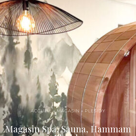
ACCUEIL
»
MAGASIN
»
PLESIDY
Magasin Spa, Sauna, Hammam