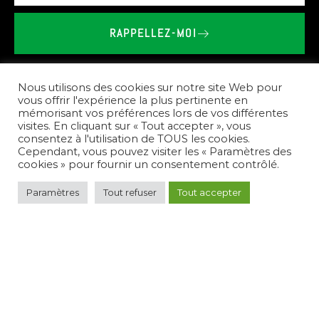
RAPPELLEZ-MOI
BRIEU
LE
VAILLANT
-
SHOWROOM
SPA
SAUNA
À
PLESIDY
Nous utilisons des cookies sur notre site Web pour
vous offrir l'expérience la plus pertinente en
mémorisant vos préférences lors de vos différentes
Nos
prestations
visites. En cliquant sur « Tout accepter », vous
consentez à l'utilisation de TOUS les cookies.
Cependant, vous pouvez visiter les « Paramètres des
cookies » pour fournir un consentement contrôlé.
Pour
répondre
à
vos
besoins,
nous
créons
des
Paramètres
Tout refuser
Tout accepter
espaces
de
bien-être
complets.
Nous
vous
conseillons
sur
le
choix
des
équipements,
réalisons
l'installation
de
spas,
saunas,
et
hammams,
et
assurons
l'entretien
de
votre
nouvel
espace
de
détente.