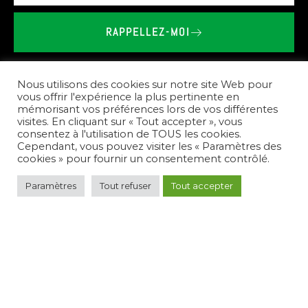
RAPPELLEZ-MOI
BRIEU
LE
VAILLANT
-
SHOWROOM
SPA
SAUNA
À
PLÉMET
Nous utilisons des cookies sur notre site Web pour
vous offrir l'expérience la plus pertinente en
mémorisant vos préférences lors de vos différentes
Nos
prestations
visites. En cliquant sur « Tout accepter », vous
consentez à l'utilisation de TOUS les cookies.
Cependant, vous pouvez visiter les « Paramètres des
cookies » pour fournir un consentement contrôlé.
Pour
répondre
à
vos
besoins,
nous
créons
des
Paramètres
Tout refuser
Tout accepter
espaces
de
bien-être
complets.
Nous
vous
conseillons
sur
le
choix
des
équipements,
réalisons
l'installation
de
spas,
saunas,
et
hammams,
et
assurons
l'entretien
de
votre
nouvel
espace
de
détente.