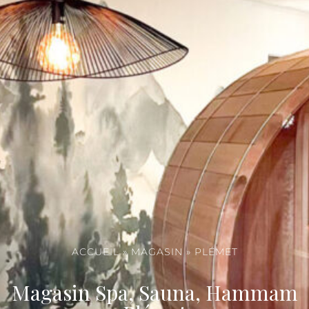
ACCUEIL
»
MAGASIN
»
PLÉMET
Magasin Spa, Sauna, Hammam