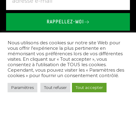
RAPPELLEZ-MOI
BRIEU
LE
VAILLANT
-
SHOWROOM
SPA
SAUNA
À
PLÉHÉDEL
Nous utilisons des cookies sur notre site Web pour
vous offrir l'expérience la plus pertinente en
mémorisant vos préférences lors de vos différentes
Nos
prestations
visites. En cliquant sur « Tout accepter », vous
consentez à l'utilisation de TOUS les cookies.
Cependant, vous pouvez visiter les « Paramètres des
cookies » pour fournir un consentement contrôlé.
Paramètres
Tout refuser
Tout accepter
Pour
répondre
à
vos
besoins,
nous
créons
des
espaces
de
bien-être
complets.
Nous
vous
conseillons
sur
le
choix
des
équipements,
réalisons
l'installation
de
spas,
saunas,
et
hammams,
et
assurons
l'entretien
de
votre
nouvel
espace
de