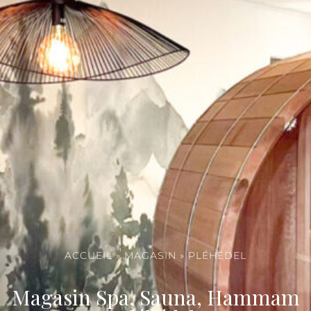
ACCUEIL
»
MAGASIN
»
PLÉHÉDEL
Magasin Spa, Sauna, Hammam