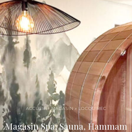
ACCUEIL
»
MAGASIN
»
LOCQUIREC
Magasin Spa, Sauna, Hammam