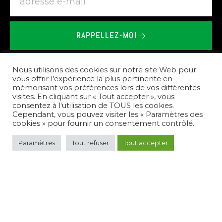
RAPPELLEZ-MOI
BRIEU
LE
VAILLANT
-
SHOWROOM
SPA
SAUNA
À
LOCQUIREC
Nous utilisons des cookies sur notre site Web pour
vous offrir l'expérience la plus pertinente en
mémorisant vos préférences lors de vos différentes
Nos
prestations
visites. En cliquant sur « Tout accepter », vous
consentez à l'utilisation de TOUS les cookies.
Cependant, vous pouvez visiter les « Paramètres des
cookies » pour fournir un consentement contrôlé.
Paramètres
Tout refuser
Tout accepter
Pour
répondre
à
vos
besoins,
nous
créons
des
espaces
de
bien-être
complets.
Nous
vous
conseillons
sur
le
choix
des
équipements,
réalisons
l'installation
de
spas,
saunas,
et
hammams,
et
assurons
l'entretien
de
votre
nouvel
espace
de