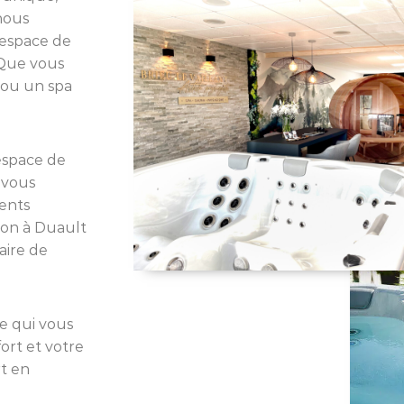
nous
 espace de
 Que vous
 ou un spa
espace de
 vous
ments
sion à Duault
aire de
e qui vous
ort et votre
t en