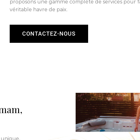
proposons une gamme complète de services pour fa
véritable havre de paix.
CONTACTEZ-NOUS
ammam,
 unique,