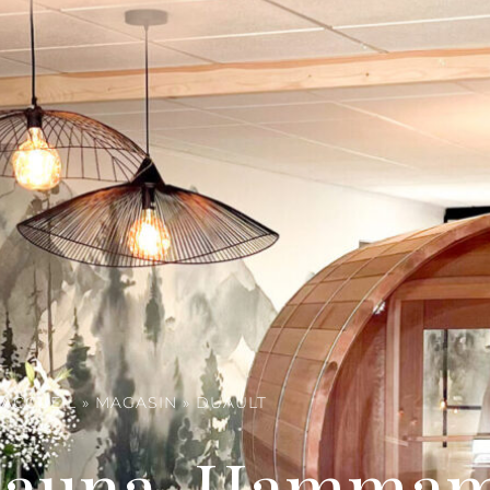
ACCUEIL
»
MAGASIN
»
DUAULT
 Sauna, Hammam