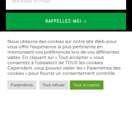
RAPPELLEZ-MOI
BRIEU
LE
VAILLANT
-
SHOWROOM
SPA
SAUNA
À
COETMIEUX
Nous utilisons des cookies sur notre site Web pour
vous offrir l'expérience la plus pertinente en
mémorisant vos préférences lors de vos différentes
Nos
prestations
visites. En cliquant sur « Tout accepter », vous
consentez à l'utilisation de TOUS les cookies.
Cependant, vous pouvez visiter les « Paramètres des
cookies » pour fournir un consentement contrôlé.
Paramètres
Tout refuser
Tout accepter
Pour
répondre
à
vos
besoins,
nous
créons
des
espaces
de
bien-être
complets.
Nous
vous
conseillons
sur
le
choix
des
équipements,
réalisons
l'installation
de
spas,
saunas,
et
hammams,
et
assurons
l'entretien
de
votre
nouvel
espace
de