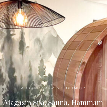
ACCUEIL
»
MAGASIN
»
COETMIEUX
Magasin Spa, Sauna, Hammam