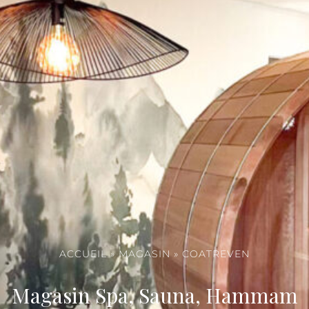
ACCUEIL
»
MAGASIN
»
COATREVEN
Magasin Spa, Sauna, Hammam