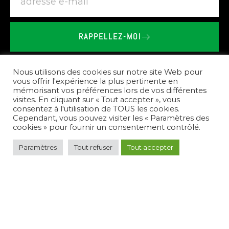
RAPPELLEZ-MOI
BRIEU
LE
VAILLANT
-
SHOWROOM
SPA
SAUNA
À
COATREVEN
Nous utilisons des cookies sur notre site Web pour
vous offrir l'expérience la plus pertinente en
mémorisant vos préférences lors de vos différentes
Nos
prestations
visites. En cliquant sur « Tout accepter », vous
consentez à l'utilisation de TOUS les cookies.
Cependant, vous pouvez visiter les « Paramètres des
cookies » pour fournir un consentement contrôlé.
Paramètres
Tout refuser
Tout accepter
Pour
répondre
à
vos
besoins,
nous
créons
des
espaces
de
bien-être
complets.
Nous
vous
conseillons
sur
le
choix
des
équipements,
réalisons
l'installation
de
spas,
saunas,
et
hammams,
et
assurons
l'entretien
de
votre
nouvel
espace
de