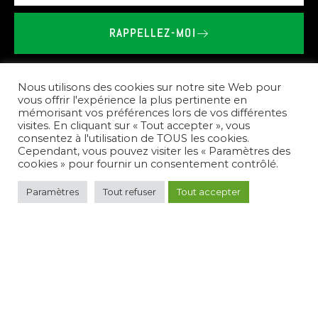
RAPPELLEZ-MOI
BRIEU
LE
VAILLANT
-
SHOWROOM
SPA
SAUNA
À
CAVAN
Nous utilisons des cookies sur notre site Web pour
vous offrir l'expérience la plus pertinente en
mémorisant vos préférences lors de vos différentes
Nos
prestations
visites. En cliquant sur « Tout accepter », vous
consentez à l'utilisation de TOUS les cookies.
Cependant, vous pouvez visiter les « Paramètres des
cookies » pour fournir un consentement contrôlé.
Pour
répondre
à
vos
besoins,
nous
créons
des
Paramètres
Tout refuser
Tout accepter
espaces
de
bien-être
complets.
Nous
vous
conseillons
sur
le
choix
des
équipements,
réalisons
l'installation
de
spas,
saunas,
et
hammams,
et
assurons
l'entretien
de
votre
nouvel
espace
de
détente.