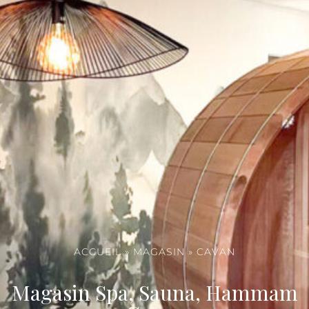
ACCUEIL
»
MAGASIN
»
CAVAN
Magasin Spa, Sauna, Hammam