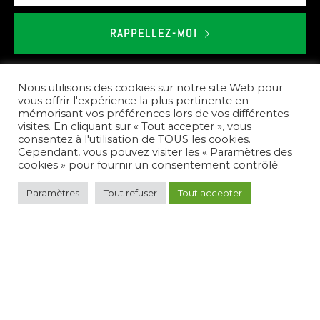
RAPPELLEZ-MOI
BRIEU
LE
VAILLANT
-
SHOWROOM
SPA
SAUNA
À
BROONS
Nous utilisons des cookies sur notre site Web pour
vous offrir l'expérience la plus pertinente en
mémorisant vos préférences lors de vos différentes
Nos
prestations
visites. En cliquant sur « Tout accepter », vous
consentez à l'utilisation de TOUS les cookies.
Cependant, vous pouvez visiter les « Paramètres des
cookies » pour fournir un consentement contrôlé.
Pour
répondre
à
vos
besoins,
nous
créons
des
Paramètres
Tout refuser
Tout accepter
espaces
de
bien-être
complets.
Nous
vous
conseillons
sur
le
choix
des
équipements,
réalisons
l'installation
de
spas,
saunas,
et
hammams,
et
assurons
l'entretien
de
votre
nouvel
espace
de
détente.