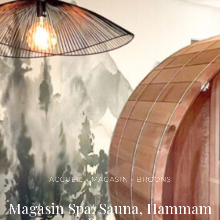
ACCUEIL
»
MAGASIN
»
BROONS
Magasin Spa, Sauna, Hammam