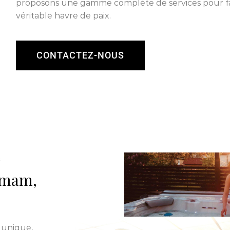
proposons une gamme complète de services pour fa
véritable havre de paix.
CONTACTEZ-NOUS
L
ammam,
 unique,