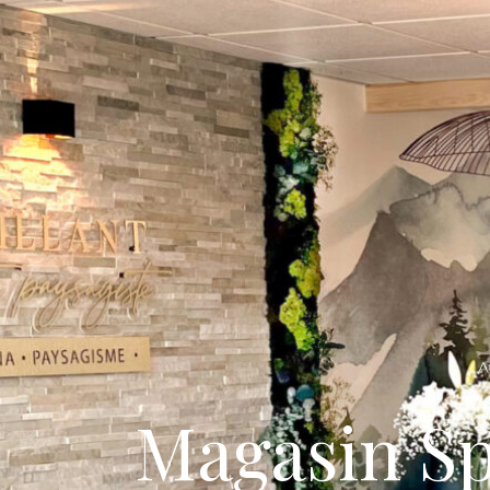
A
Magasin S