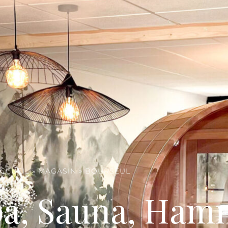
CCUEIL
»
MAGASIN
»
BOURSEUL
pa, Sauna, Ha