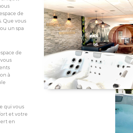
nous
 espace de
s. Que vous
 ou un spa
espace de
 vous
ments
ion à
ble
e qui vous
ort et votre
pert en