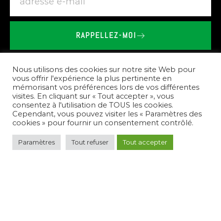
RAPPELLEZ-MOI
BRIEU
LE
VAILLANT
-
SHOWROOM
SPA
SAUNA
À
AUCALEUC
Nous utilisons des cookies sur notre site Web pour
vous offrir l'expérience la plus pertinente en
mémorisant vos préférences lors de vos différentes
Nos
prestations
visites. En cliquant sur « Tout accepter », vous
consentez à l'utilisation de TOUS les cookies.
Cependant, vous pouvez visiter les « Paramètres des
cookies » pour fournir un consentement contrôlé.
Paramètres
Tout refuser
Tout accepter
Pour
répondre
à
vos
besoins,
nous
créons
des
espaces
de
bien-être
complets.
Nous
vous
conseillons
sur
le
choix
des
équipements,
réalisons
l'installation
de
spas,
saunas,
et
hammams,
et
assurons
l'entretien
de
votre
nouvel
espace
de