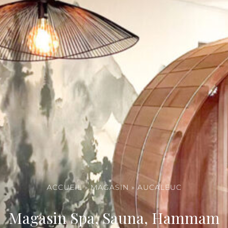
ACCUEIL
»
MAGASIN
»
AUCALEUC
Magasin Spa, Sauna, Hammam